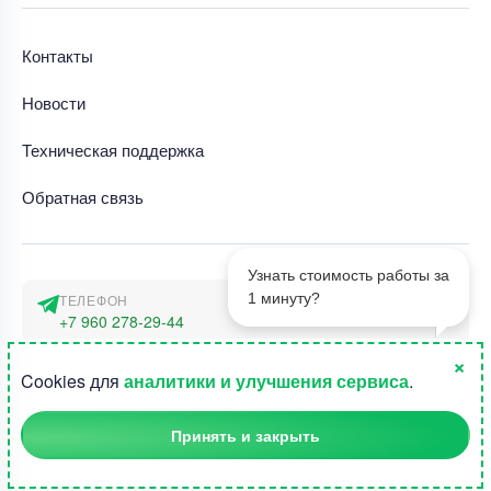
Контакты
Новости
Техническая поддержка
Обратная связь
Узнать стоимость работы за
1 минуту?
ТЕЛЕФОН
+7 960 278-29-44
×
АДРЕС
1
Cookies для
аналитики и улучшения сервиса
.
г. Москва, наб. Тараса Шевченко 23а
Принять и закрыть
©2015-2026, Студландия -
Все права защищены