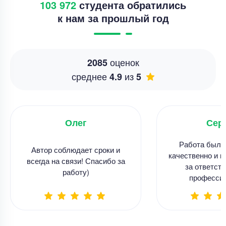
103 972
студента обратились
к нам за прошлый год
оценок
2085
среднее
из
4.9
5
Олег
Сер
Работа была
Автор соблюдает сроки и
качественно и в
всегда на связи! Спасибо за
за ответств
работу)
професси