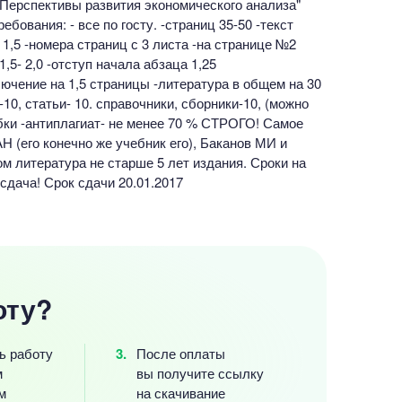
Перспективы развития экономического анализа"
бования: - все по госту. -страниц 35-50 -текст
1,5 -номера страниц с 3 листа -на странице №2
1,5- 2,0 -отступ начала абзаца 1,25
ючение на 1,5 страницы -литература в общем на 30
-10, статьи- 10. справочники, сборники-10, (можно
бки -антиплагиат- не менее 70 % СТРОГО! Самое
Н (его конечно же учебник его), Баканов МИ и
м литература не старше 5 лет издания. Сроки на
 сдача! Срок сдачи 20.01.2017
оту?
ь работу
После оплаты
м
вы получите ссылку
м
на скачивание