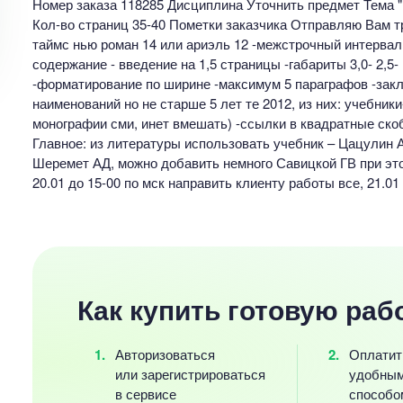
Номер заказа 118285 Дисциплина Уточнить предмет Тема "
Кол-во страниц 35-40 Пометки заказчика Отправляю Вам тре
таймс нью роман 14 или ариэль 12 -межстрочный интервал 
содержание - введение на 1,5 страницы -габариты 3,0- 2,5- 
-форматирование по ширине -максимум 5 параграфов -закл
наименований но не старше 5 лет те 2012, из них: учебники
монографии сми, инет вмешать) -ссылки в квадратные ско
Главное: из литературы использовать учебник – Цацулин А
Шеремет АД, можно добавить немного Савицкой ГВ при это
20.01 до 15-00 по мск направить клиенту работы все, 21.01
Как купить готовую раб
Авторизоваться
Оплатит
или зарегистрироваться
удобны
в сервисе
способо