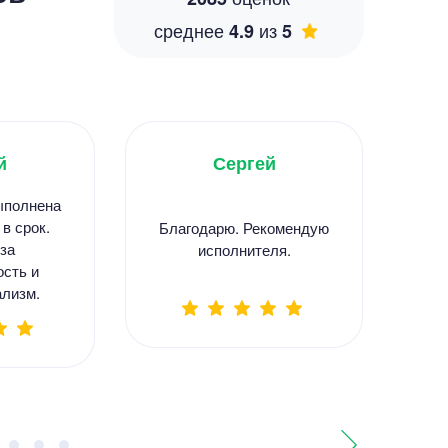
среднее
из
4.9
5
й
Сергей
ыполнена
С
 в срок.
Благодарю. Рекомендую
за
исполнителя.
в
ость и
лизм.