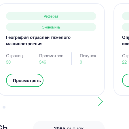
Реферат
Экономика
География отраслей тяжелого
Оп
машиностроения
исс
Страниц
Просмотров
Покупок
Ст
30
346
0
22
Просмотреть
сь
оценок
2085