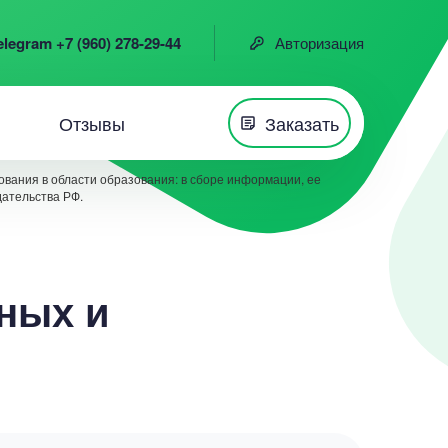
elegram +7 (960) 278-29-44
Авторизация
Отзывы
Заказать
вания в области образования: в сборе информации, ее
дательства РФ.
ных и