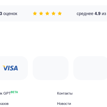
оценок
среднее
и
3
4.9
BETA
ик GPT
Контакты
казов
Новости