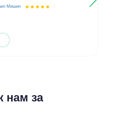
Выпо
аил Мишин
 нам за