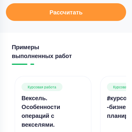
Рассчитать
Примеры
выполненных работ
Курсовая работа
Курсовая 
Вексель.
#курсов
Особенности
-бизнес-
операций с
планиро
векселями.