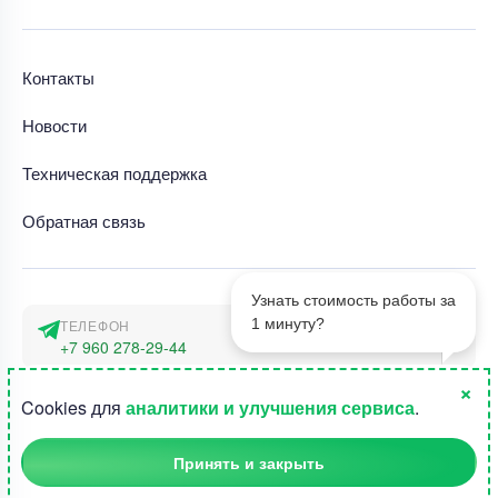
Контакты
Новости
Техническая поддержка
Обратная связь
Узнать стоимость работы за
1 минуту?
ТЕЛЕФОН
+7 960 278-29-44
×
АДРЕС
1
Cookies для
аналитики и улучшения сервиса
.
г. Москва, наб. Тараса Шевченко 23а
Принять и закрыть
©2015-2026, Студландия -