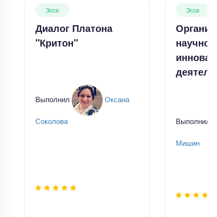
Эссе
Эссе
Диалог Платона
Организ
"Критон"
научной
инновац
деятель
Выполнил
Оксана
Выполнил
Соколова
Мишин