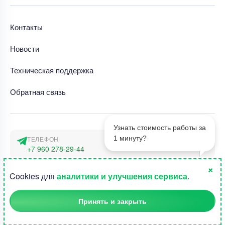
Контакты
Новости
Техническая поддержка
Обратная связь
Узнать стоимость работы за
1 минуту?
ТЕЛЕФОН
+7 960 278-29-44
×
АДРЕС
1
Cookies для
аналитики и улучшения сервиса
.
г. Москва, наб. Тараса Шевченко 23а
Принять и закрыть
©2015-2026, Студландия -
Все права защищены