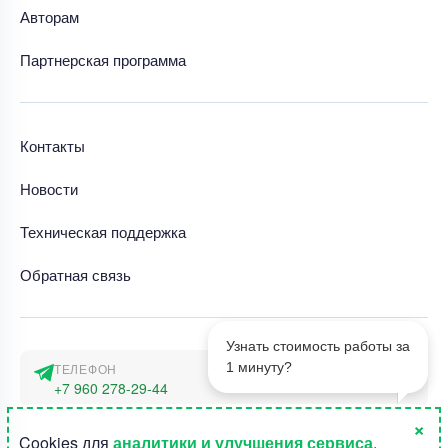
Авторам
Партнерская программа
Контакты
Новости
Техническая поддержка
Обратная связь
Узнать стоимость работы за
1 минуту?
ТЕЛЕФОН
+7 960 278-29-44
×
АДРЕС
1
Cookies для
аналитики и улучшения сервиса
.
г. Москва, наб. Тараса Шевченко 23а