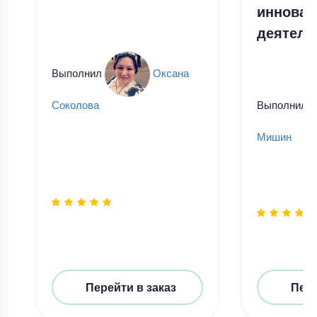
инновац
деятель
Выполнил
Оксана
Выполнил
Соколова
Мишин
Перейти в заказ
Пере