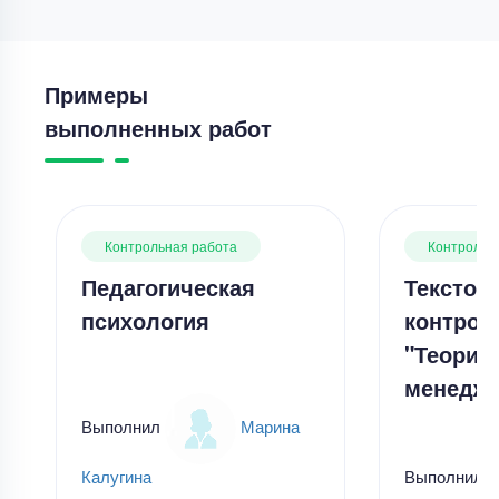
Примеры
выполненных работ
Контрольная работа
Контрольн
Педагогическая
Текстов
психология
контрол
"Теория
менеджм
Выполнил
Марина
Выполнил
Калугина