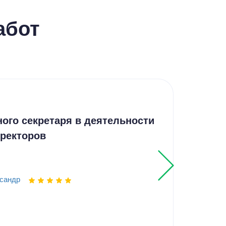
абот
Отч
ого секретаря в деятельности
Эле
иректоров
вод
сандр
Выпо