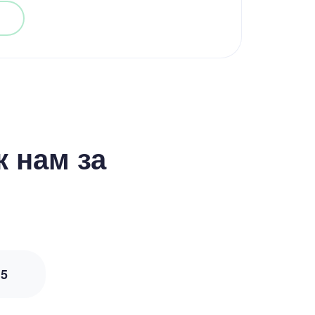
 нам за
з
5