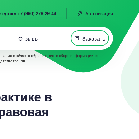
elegram +7 (960) 278-29-44
Авторизация
Отзывы
Заказать
вания в области образования: в сборе информации, ее
дательства РФ.
рактике в
равовая