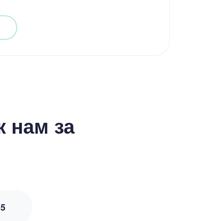
 нам за
з
5