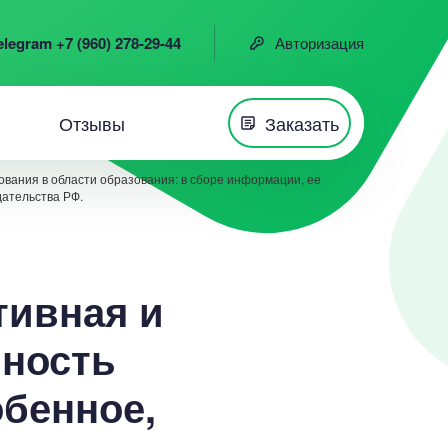
elegram +7 (960) 278-29-44
Авторизация
Отзывы
Заказать
вания в области образования: в сборе информации, ее
дательства РФ.
тивная и
нность
бенное,