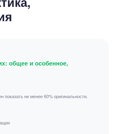
тика,
ия
х: общее и особенное,
ен показать не менее 60% оригинальности.
жащих