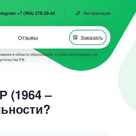
elegram +7 (960) 278-29-44
Авторизация
Отзывы
Заказать
вания в области образования: в сборе информации, ее
дательства РФ.
 (1964 –
льности?