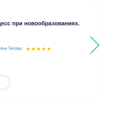
Реф
есс при новообразованиях.
Гас
диа
лья Титова
Выпо