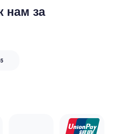
 нам за
з
5