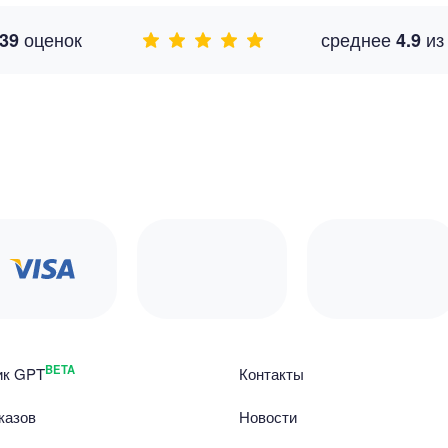
оценок
среднее
и
39
4.9
BETA
ик GPT
Контакты
казов
Новости