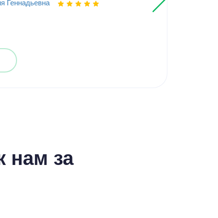
я Геннадьевна
Выпо
 нам за