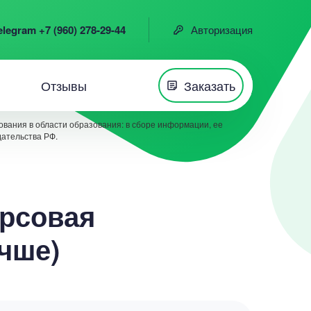
elegram +7 (960) 278-29-44
Авторизация
Отзывы
Заказать
вания в области образования: в сборе информации, ее
дательства РФ.
урсовая
учше)