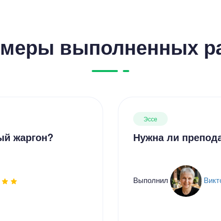
меры выполненных р
Эссе
ый жаргон?
Нужна ли препод
Выполнил
Викт