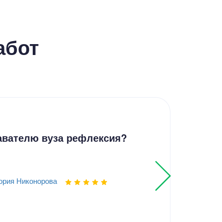
абот
Эсс
авателю вуза рефлексия?
Семь
ория Никонорова
Выпо