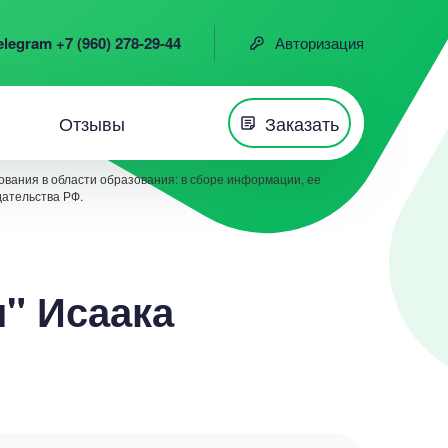
elegram +7 (960) 278-29-44
Авторизация
Отзывы
Заказать
вания в области образования: в сборе информации, ее
дательства РФ.
" Исаака