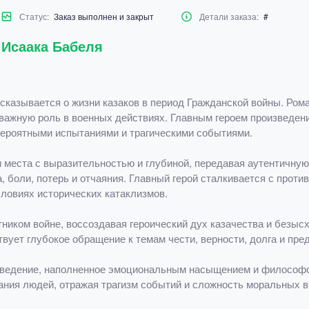
Статус:
Заказ выполнен и закрыт
Детали заказа:
#
 Исаака Бабеля
сказывается о жизни казаков в период Гражданской войны. Ром
 важную роль в военных действиях. Главным героем произведен
вероятными испытаниями и трагическими событиями.
места с выразительностью и глубиной, передавая аутентичную
 боли, потерь и отчаяния. Главный герой сталкивается с проти
ловиях исторических катаклизмов.
тником войне, воссоздавая героический дух казачества и безы
вует глубокое обращение к темам чести, верности, долга и пре
ведение, наполненное эмоциональным насыщением и философск
ания людей, отражая трагизм событий и сложность моральных 