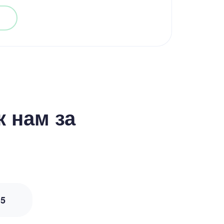
 нам за
з
5