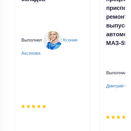
приспос
ремонта
выпусно
автомоб
Выполнил
Ксения
МАЗ-555
Аксенова
Выполнил
Дмитрий Ск