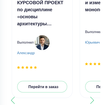
КУРСОВОЙ ПРОЕКТ
и измер
по дисциплине
монопол
«основы
архитектуры…
Выполнил
Выполнил
Юрьевич Ча
Александр
Перейти в заказ
Пере