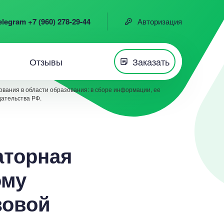
elegram +7 (960) 278-29-44
Авторизация
Отзывы
Заказать
вания в области образования: в сборе информации, ее
дательства РФ.
аторная
ому
зовой