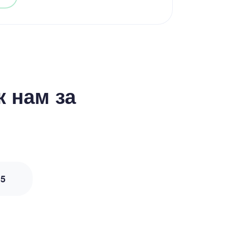
 нам за
з
5