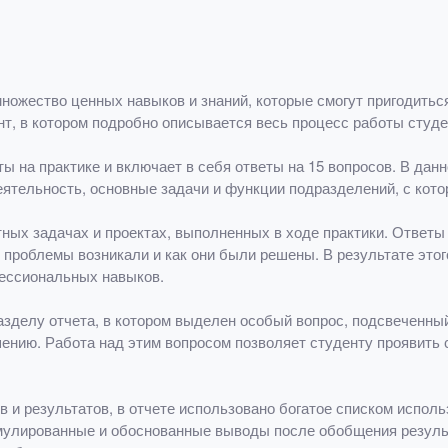
ножество ценных навыков и знаний, которые смогут пригодить
т, в котором подробно описывается весь процесс работы студен
ы на практике и включает в себя ответы на 15 вопросов. В дан
деятельность, основные задачи и функции подразделений, с кот
ных задачах и проектах, выполненных в ходе практики. Ответы 
 проблемы возникали и как они были решены. В результате этог
ессиональных навыков.
зделу отчета, в котором выделен особый вопрос, подсвеченны
шению. Работа над этим вопросом позволяет студенту проявить
и результатов, в отчете использовано богатое списком исполь
мулированные и обоснованные выводы после обобщения результ