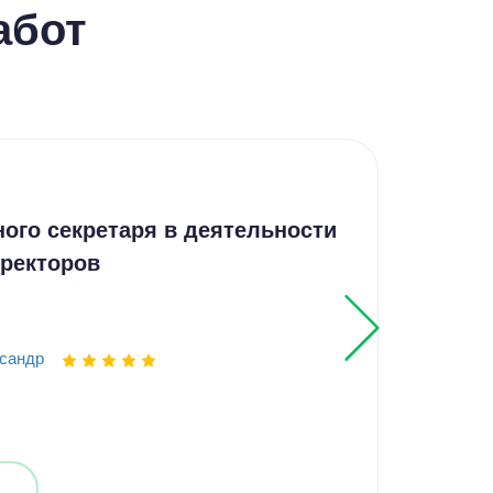
абот
Отч
ого секретаря в деятельности
Эле
иректоров
вод
сандр
Выпо