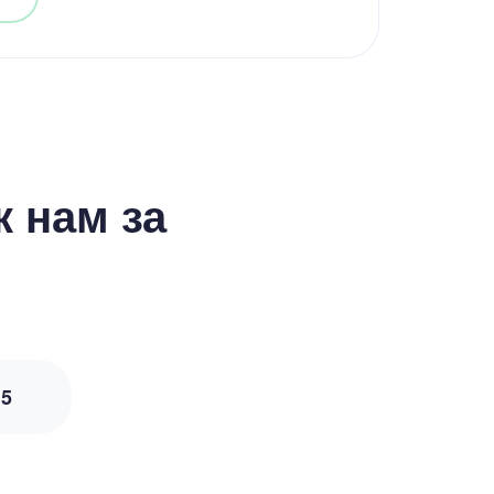
 нам за
з
5