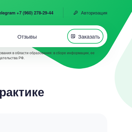
elegram +7 (960) 278-29-44
Авторизация
Отзывы
Заказать
вания в области образования: в сборе информации, ее
дательства РФ.
практике