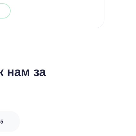
 нам за
з
5