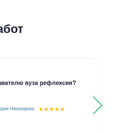
абот
Эсс
авателю вуза рефлексия?
Семь
ория Никонорова
Выпо