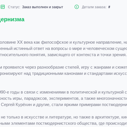
Статус:
Заказ выполнен и закрыт
Детали заказа:
#
дернизма
оловине XX века как философское и культурное направление, н
венный истинный ответ на вопросы о мире и человеческом суще
носительного понятия, зависящего от контекста и точки зрения.
 проявился через разнообразие стилей, игру с жанрами и сюжет
ронизируют над традиционными канонами и стандартами искусс
90-е годы в связи с изменениями в политической и культурной 
ость игры, парадоксов, экспериментов, а также многозначности
, Сергей Курёхин и другие, стали яркими примерами постмодерн
е только в искусстве и литературе, но также в архитектуре, к
жными элементами постмодернистского общества, где происходи