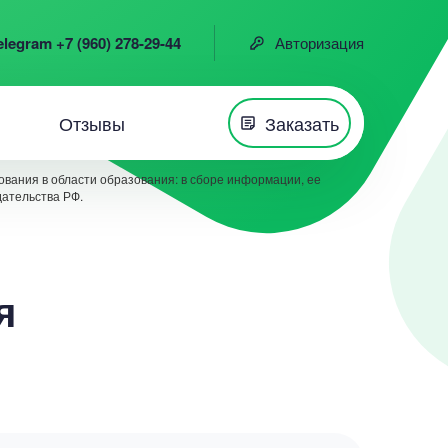
elegram +7 (960) 278-29-44
Авторизация
Отзывы
Заказать
вания в области образования: в сборе информации, ее
дательства РФ.
я