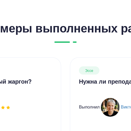
меры выполненных р
Эссе
ый жаргон?
Нужна ли препод
Выполнил
Викт