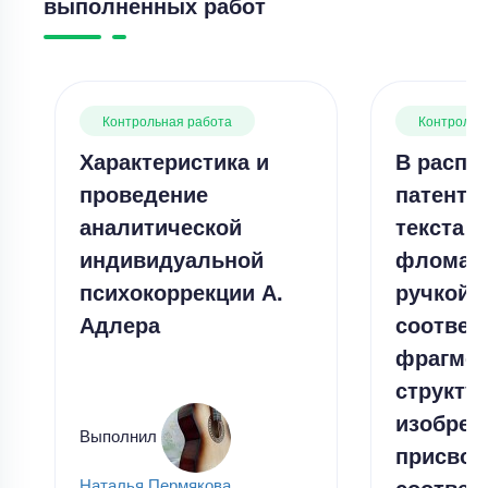
выполненных работ
Контрольная работа
Контрольн
Характеристика и
В распе
проведение
патенте
аналитической
текста 
индивидуальной
фломаст
психокоррекции А.
ручкой
Адлера
соответ
фрагме
структу
изобрет
Выполнил
присвои
соответ
Наталья Пермякова