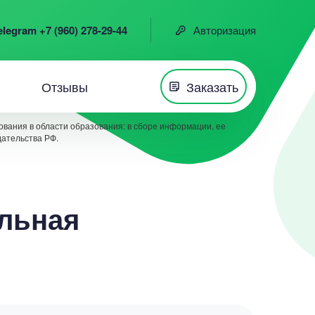
elegram +7 (960) 278-29-44
Авторизация
Отзывы
Заказать
вания в области образования: в сборе информации, ее
дательства РФ.
альная