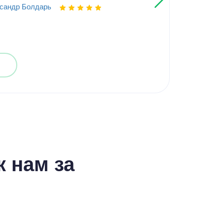
сандр Болдарь
Выпо
 нам за