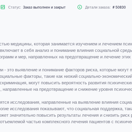
Статус:
Заказ выполнен и закрыт
Детали заказа:
# 50830
тью медицины, которая занимается изучением и лечением псих
ключает в себя анализ и понимание влияния социальной среды 
ограмм и мер, направленных на предотвращение и лечение этих 
и - это выявление и понимание факторов риска, которые могут 
оциальные факторы, такие как низкий социально-экономический
скриминация, могут повысить вероятность развития психически
, направленные на предотвращение и снижение уровня психичес
дятся исследования, направленные на выявление влияния соци
огие исследования показывают, что социальная поддержка, така
ожет значительно повысить результаты лечения и снизить риск
еотъемлемой частью комплексного лечения пациентов с психиче