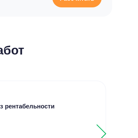
абот
Кон
з рентабельности
мет
дея