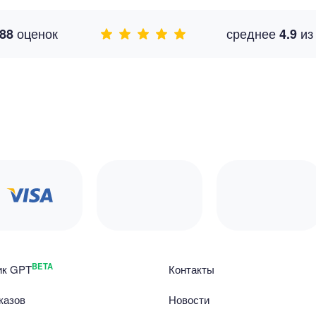
оценок
среднее
и
88
4.9
BETA
ик GPT
Контакты
казов
Новости