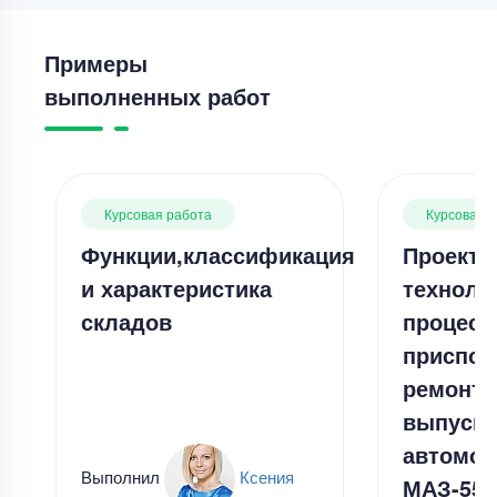
Примеры
выполненных работ
Курсовая работа
Курсовая 
Функции,классификация
Проекти
и характеристика
техноло
складов
процесс
приспос
ремонта
выпусно
автомоб
Выполнил
Ксения
МАЗ-555