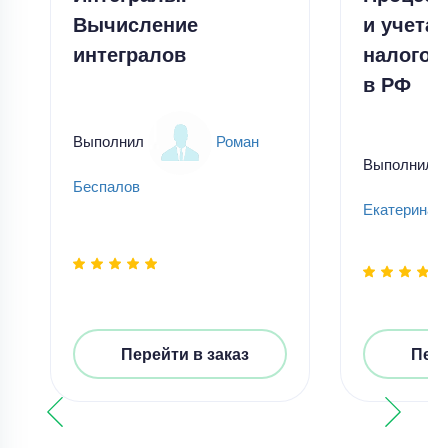
Вычисление
и учета
интегралов
налогоп
в РФ
Выполнил
Роман
Выполнил
Беспалов
Екатерина 
Перейти в заказ
Пере