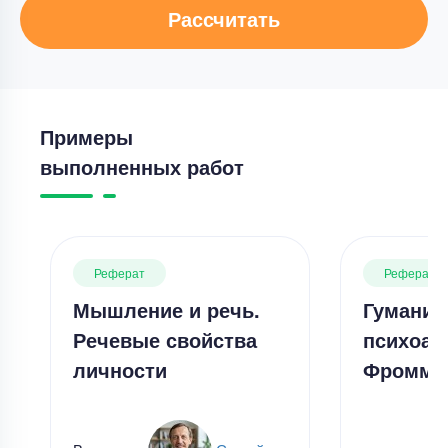
Рассчитать
Примеры
выполненных работ
Реферат
Реферат
Мышление и речь.
Гуманис
Речевые свойства
психоан
личности
Фромма