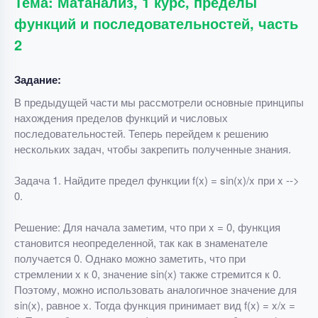
Тема: Матанализ, 1 курс, пределы
функций и последовательностей, часть
2
Задание:
В предыдущей части мы рассмотрели основные принципы
нахождения пределов функций и числовых
последовательностей. Теперь перейдем к решению
нескольких задач, чтобы закрепить полученные знания.
Задача 1. Найдите предел функции f(x) = sin(x)/x при x -->
0.
Решение: Для начала заметим, что при x = 0, функция
становится неопределенной, так как в знаменателе
получается 0. Однако можно заметить, что при
стремлении x к 0, значение sin(x) также стремится к 0.
Поэтому, можно использовать аналогичное значение для
sin(x), равное x. Тогда функция принимает вид f(x) = x/x =