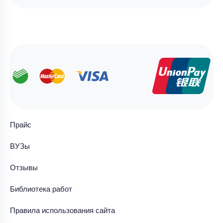
Прайс
ВУЗы
Отзывы
Библиотека работ
Правила использования сайта