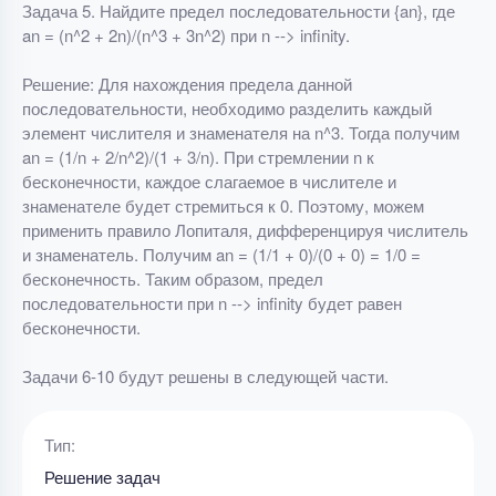
Задача 5. Найдите предел последовательности {an}, где
an = (n^2 + 2n)/(n^3 + 3n^2) при n --> infinity.
Решение: Для нахождения предела данной
последовательности, необходимо разделить каждый
элемент числителя и знаменателя на n^3. Тогда получим
an = (1/n + 2/n^2)/(1 + 3/n). При стремлении n к
бесконечности, каждое слагаемое в числителе и
знаменателе будет стремиться к 0. Поэтому, можем
применить правило Лопиталя, дифференцируя числитель
и знаменатель. Получим an = (1/1 + 0)/(0 + 0) = 1/0 =
бесконечность. Таким образом, предел
последовательности при n --> infinity будет равен
бесконечности.
Задачи 6-10 будут решены в следующей части.
Тип:
Решение задач