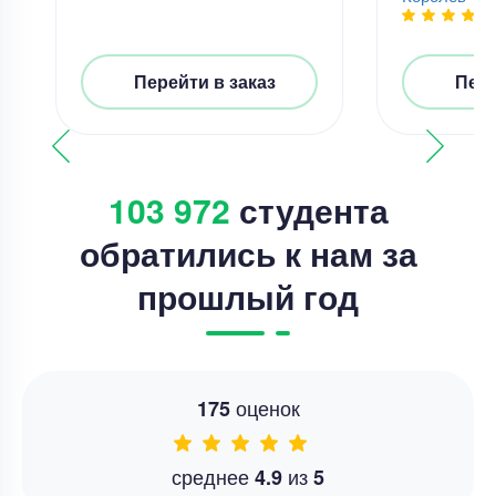
Перейти в заказ
Пере
103 972
студента
обратились к нам за
прошлый год
оценок
175
среднее
из
4.9
5