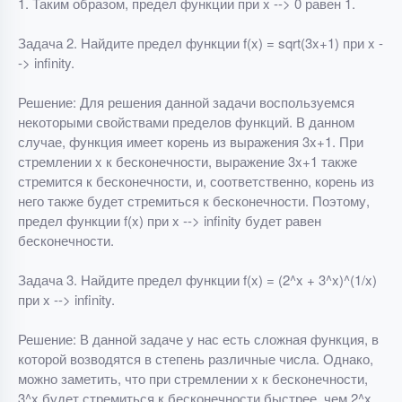
1. Таким образом, предел функции при x --> 0 равен 1.
Задача 2. Найдите предел функции f(x) = sqrt(3x+1) при x -
-> infinity.
Решение: Для решения данной задачи воспользуемся
некоторыми свойствами пределов функций. В данном
случае, функция имеет корень из выражения 3x+1. При
стремлении x к бесконечности, выражение 3x+1 также
стремится к бесконечности, и, соответственно, корень из
него также будет стремиться к бесконечности. Поэтому,
предел функции f(x) при x --> infinity будет равен
бесконечности.
Задача 3. Найдите предел функции f(x) = (2^x + 3^x)^(1/x)
при x --> infinity.
Решение: В данной задаче у нас есть сложная функция, в
которой возводятся в степень различные числа. Однако,
можно заметить, что при стремлении x к бесконечности,
3^x будет стремиться к бесконечности быстрее, чем 2^x.