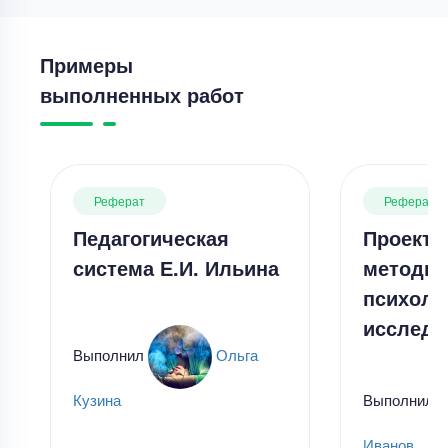
Примеры
выполненных работ
Реферат
Реферат
Педагогическая
Проекти
система Е.И. Ильина
методы 
психоло
исследо
Выполнил
Ольга
Выполнил
Кузина
Иванов