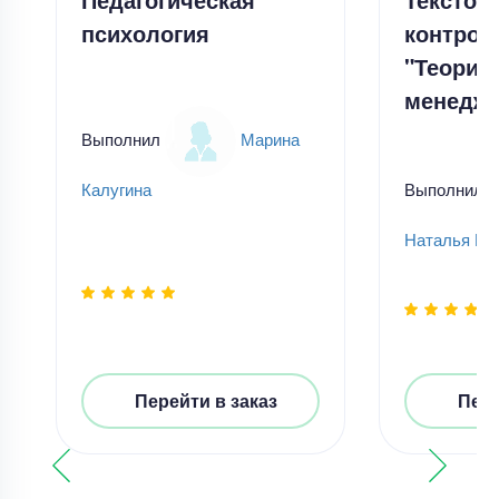
психология
контрол
"Теория
менеджм
Выполнил
Марина
Выполнил
Калугина
Наталья Пе
Перейти в заказ
Пере