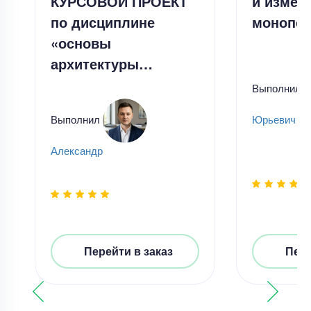
КУРСОВОЙ ПРОЕКТ
и измер
по дисциплине
монопол
«основы
архитектуры…
Выполнил
Выполнил
Юрьевич Ча
Александр
Перейти в заказ
Пере