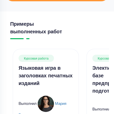
Примеры
выполненных работ
Курсовая работа
Курсовая 
Языковая игра в
Электив
заголовках печатных
базе
изданий
предпр
подгото
Выполнил
Мария
Выполнил