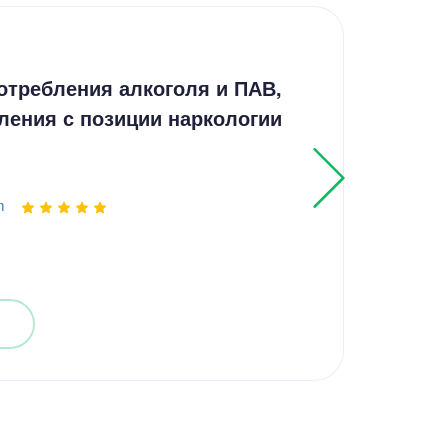
Пре
отребления алкоголя и ПАВ,
Ожо
ления с позиции наркологии
Выпо
m