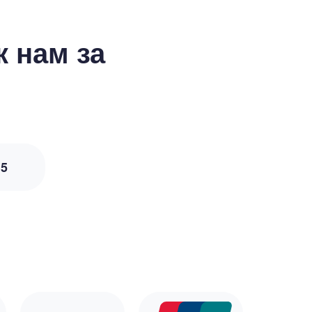
 нам за
з
5