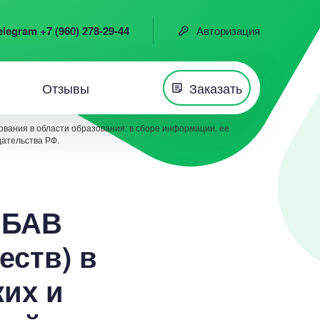
elegram +7 (960) 278-29-44
Авторизация
Отзывы
Заказать
вания в области образования: в сборе информации, ее
дательства РФ.
 БАВ
еств) в
их и