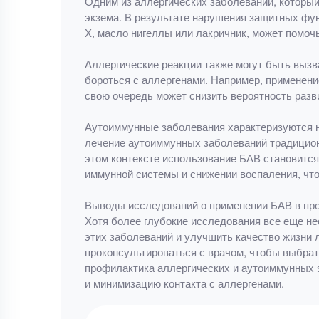
Одним из аллергических заболеваний, который
экзема. В результате нарушения защитных фун
Х, масло нигеллы или лакричник, может помоч
Аллергические реакции также могут быть выз
бороться с аллергенами. Например, применен
свою очередь может снизить вероятность разв
Аутоиммунные заболевания характеризуются на
лечение аутоиммунных заболеваний традицион
этом контексте использование БАВ становится
иммунной системы и снижении воспаления, чт
Выводы исследований о применении БАВ в про
Хотя более глубокие исследования все еще н
этих заболеваний и улучшить качество жизни 
проконсультироваться с врачом, чтобы выбрат
профилактика аллергических и аутоиммунных 
и минимизацию контакта с аллергенами.