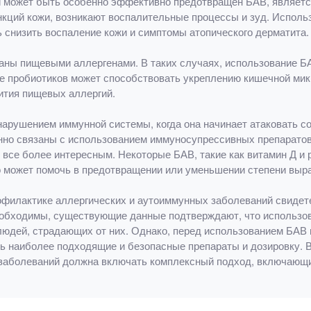
 может быть особенно эффективно предотвращен БАВ, является
кций кожи, возникают воспалительные процессы и зуд. Исполь
ь снизить воспаление кожи и симптомы атопического дерматита.
ваны пищевыми аллергенами. В таких случаях, использование 
ие пробиотиков может способствовать укреплению кишечной ми
ития пищевых аллергий.
рушением иммунной системы, когда она начинает атаковать со
но связаны с использованием иммуносупрессивных препаратов
 все более интересным. Некоторые БАВ, такие как витамин Д и 
о может помочь в предотвращении или уменьшении степени выр
филактике аллергических и аутоиммунных заболеваний свидете
еобходимы, существующие данные подтверждают, что использов
людей, страдающих от них. Однако, перед использованием БАВ 
ь наиболее подходящие и безопасные препараты и дозировку. В
заболеваний должна включать комплексный подход, включающи