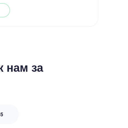
 нам за
з
5