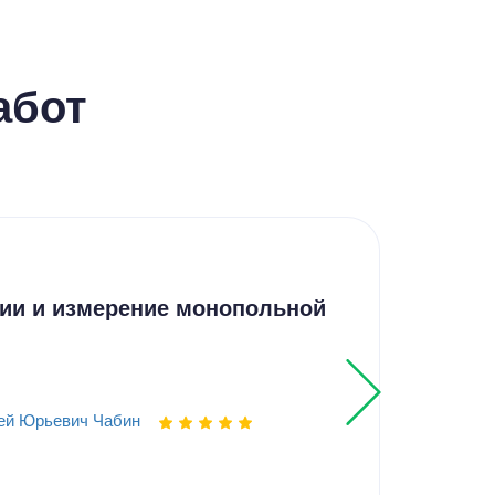
абот
Кур
ии и измерение монопольной
Ана
обо
ей Юрьевич Чабин
Выпо