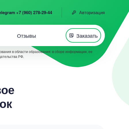
elegram +7 (960) 278-29-44
Авторизация
Отзывы
Заказать
вания в области образования: в сборе информации, ее
дательства РФ.
вое
ок