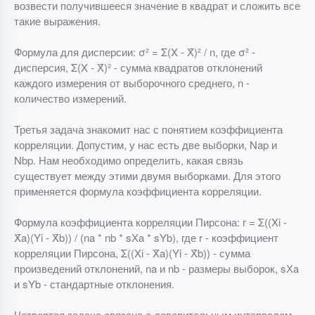
возвести получившееся значение в квадрат и сложить все
такие выражения.
Формула для дисперсии: σ² = Σ(X - X̄)² / n, где σ² -
дисперсия, Σ(X - X̄)² - сумма квадратов отклонений
каждого измерения от выборочного среднего, n -
количество измерений.
Третья задача знакомит нас с понятием коэффициента
корреляции. Допустим, у нас есть две выборки, Nap и
Nbp. Нам необходимо определить, какая связь
существует между этими двумя выборками. Для этого
применяется формула коэффициента корреляции.
Формула коэффициента корреляции Пирсона: r = Σ((Xi -
X̄a)(Yi - X̄b)) / (na * nb * sХa * sYb), где r - коэффициент
корреляции Пирсона, Σ((Xi - X̄a)(Yi - X̄b)) - сумма
произведений отклонений, na и nb - размеры выборок, sХa
и sYb - стандартные отклонения.
Четвертая задача связана с доверительным интервалом.