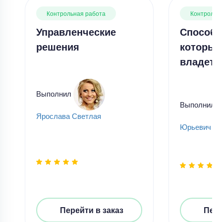
Контрольная работа
Контрольн
Управленческие
Способн
решения
которым
владеть
Выполнил
Выполнил
Ярослава Светлая
Юрьевич Ча
Перейти в заказ
Пере