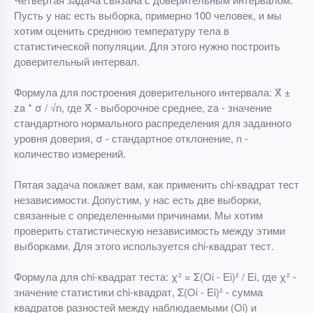
Пусть у нас есть выборка, примерно 100 человек, и мы
хотим оценить среднюю температуру тела в
статистической популяции. Для этого нужно построить
доверительный интервал.
Формула для построения доверительного интервала: X̄ ±
za * σ / √n, где X̄ - выборочное среднее, za - значение
стандартного нормального распределения для заданного
уровня доверия, σ - стандартное отклонение, n -
количество измерений.
Пятая задача покажет вам, как применить chi-квадрат тест
независимости. Допустим, у нас есть две выборки,
связанные с определенными причинами. Мы хотим
проверить статистическую независимость между этими
выборками. Для этого используется chi-квадрат тест.
Формула для chi-квадрат теста: χ² = Σ(Oi - Ei)² / Ei, где χ² -
значение статистики chi-квадрат, Σ(Oi - Ei)² - сумма
квадратов разностей между наблюдаемыми (Oi) и