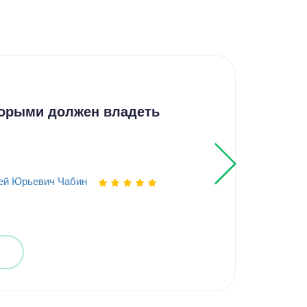
Кон
торыми должен владеть
Мет
лич
сит
ей Юрьевич Чабин
Выпо