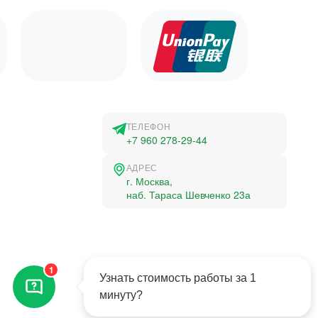
ТЕЛЕФОН
+7 960 278-29-44
АДРЕС
г. Москва,
наб. Тараса Шевченко 23а
©2015-2026, Студландия -
1
Все права защищены
Узнать стоимость работы за 1
минуту?