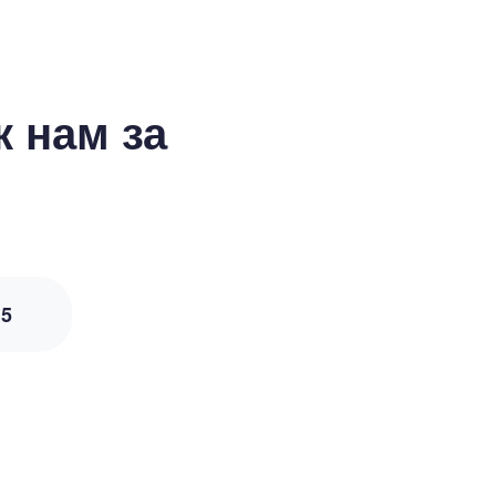
 нам за
з
5