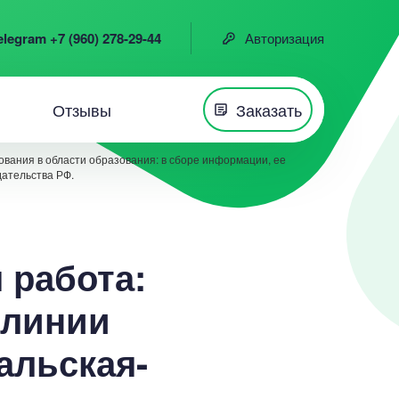
elegram +7 (960) 278-29-44
Авторизация
Отзывы
Заказать
вания в области образования: в сборе информации, ее
дательства РФ.
 работа:
 линии
альская-