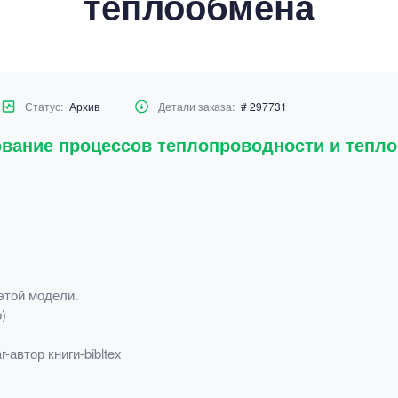
теплообмена
Статус:
Архив
Детали заказа:
# 297731
вание процессов теплопроводности и тепл
этой модели.
)
-автор книги-bibltex