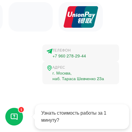
ТЕЛЕФОН
+7 960 278-29-44
АДРЕС
г. Москва,
наб. Тараса Шевченко 23а
©2015-2026, Студландия -
1
Все права защищены
Узнать стоимость работы за 1
минуту?