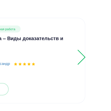
ная работа
Вып
 – Виды доказательств и
Вып
Этн
сандр
Выпо