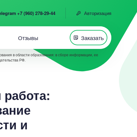
elegram +7 (960) 278-29-44
Авторизация
Отзывы
Заказать
вания в области образования: в сборе информации, ее
дательства РФ.
 работа:
вание
сти и