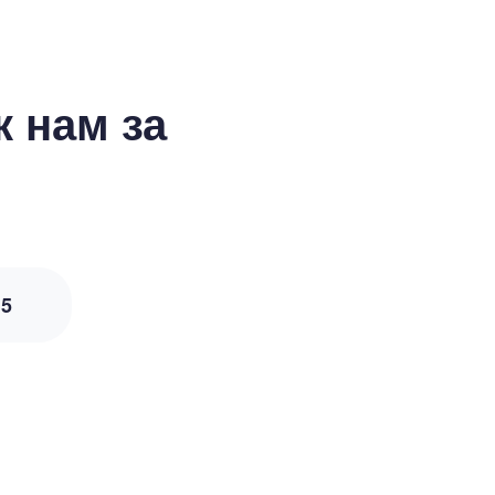
 нам за
з
5