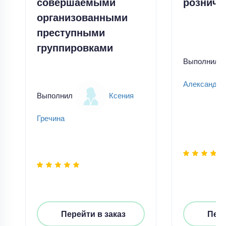
совершаемыми
розничн
организованными
преступными
группировками
Выполнил
Александр
Выполнил
Ксения
Гречина
Перейти в заказ
Пере