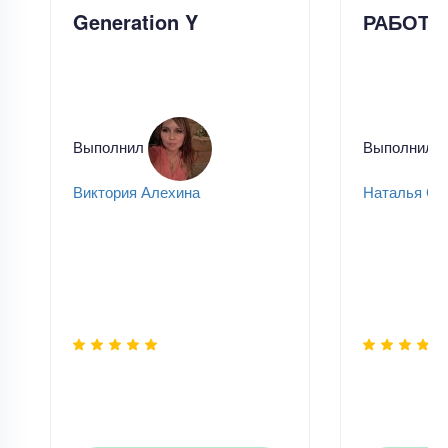
Generation Y
РАБОТА
Выполнил
Выполнил
Виктория Алехина
Наталья Се