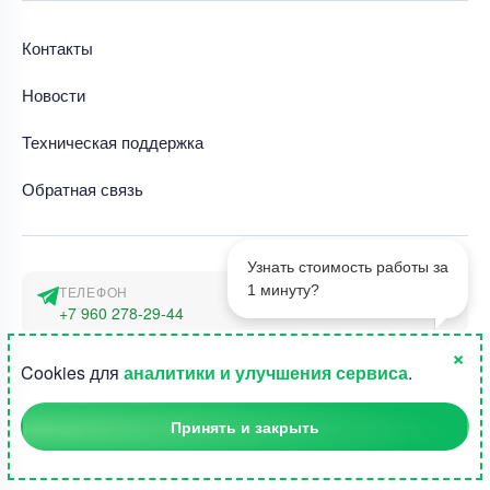
Контакты
Новости
Техническая поддержка
Обратная связь
Узнать стоимость работы за
1 минуту?
ТЕЛЕФОН
+7 960 278-29-44
×
АДРЕС
1
Cookies для
аналитики и улучшения сервиса
.
г. Москва, наб. Тараса Шевченко 23а
Принять и закрыть
©2015-2026, Студландия -
Все права защищены