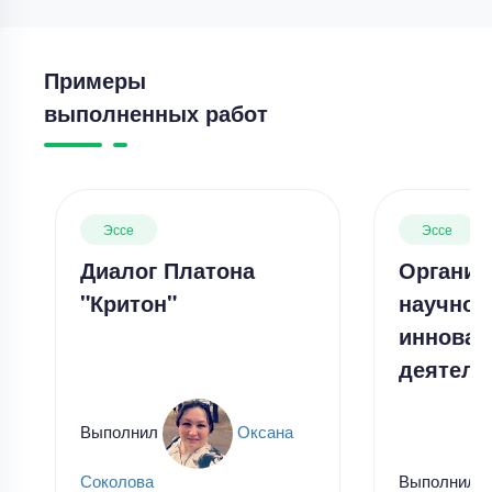
Примеры
выполненных работ
Эссе
Эссе
Диалог Платона
Организ
"Критон"
научной
инновац
деятель
Выполнил
Оксана
Выполнил
Соколова