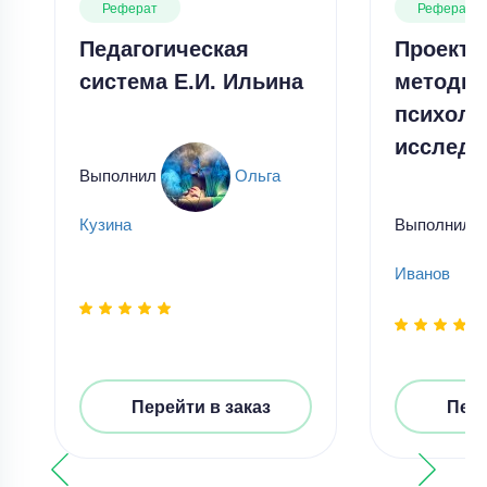
Реферат
Реферат
Педагогическая
Проекти
система Е.И. Ильина
методы 
психоло
исследо
Выполнил
Ольга
Выполнил
Кузина
Иванов
Перейти в заказ
Пере