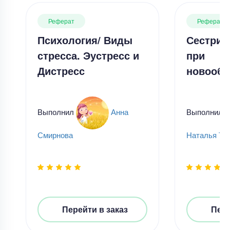
Реферат
Реферат
Психология/ Виды
Сестрин
стресса. Эустресс и
при
Дистресс
новообр
Выполнил
Анна
Выполнил
Смирнова
Наталья Ти
Перейти в заказ
Пере