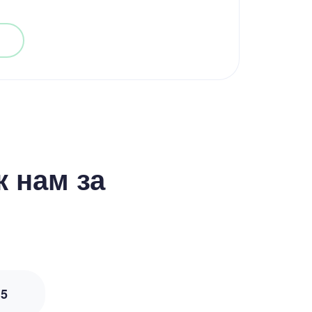
 нам за
з
5