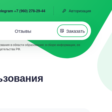
elegram +7 (960) 278-29-44
Авторизация
Отзывы
Заказать
вания в области образования: в сборе информации, ее
дательства РФ.
льзования