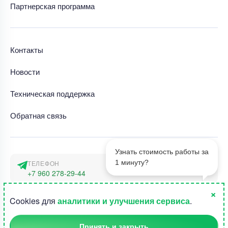
Партнерская программа
Контакты
Новости
Техническая поддержка
Обратная связь
Узнать стоимость работы за
1 минуту?
ТЕЛЕФОН
+7 960 278-29-44
×
АДРЕС
1
Cookies для
аналитики и улучшения сервиса
.
г. Москва, наб. Тараса Шевченко 23а
Принять и закрыть