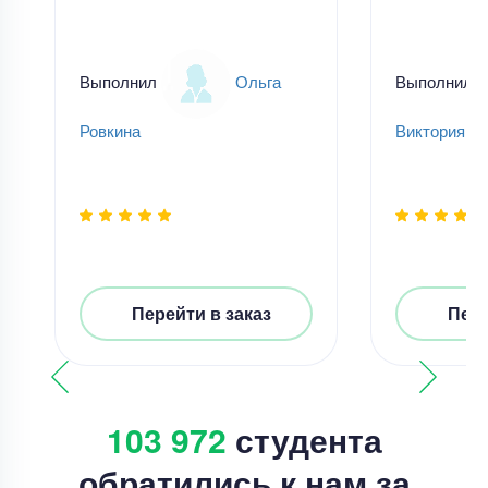
Выполнил
Ольга
Выполнил
Ровкина
Виктория Н
Перейти в заказ
Пере
103 972
студента
обратились к нам за