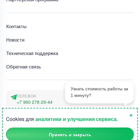
Контакты
Новости
Техническая поддержка
Обратная связь
Узнать стоимость работы за
1 минуту?
ТЕЛЕФОН
+7 960 278-29-44
×
АДРЕС
1
Cookies для
аналитики и улучшения сервиса
.
г. Москва, наб. Тараса Шевченко 23а
Принять и закрыть
©2015-2026, Студландия -