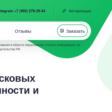
elegram +7 (960) 278-29-44
Авторизация
Отзывы
Заказать
вания в области образования: в сборе информации, ее
дательства РФ.
исковых
нности и