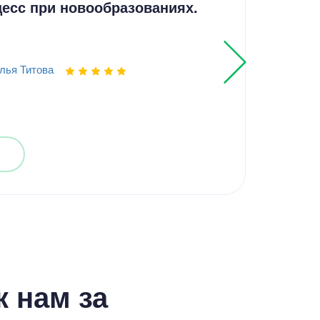
есс при новообразованиях.
Гас
диа
лья Титова
Выпо
 нам за