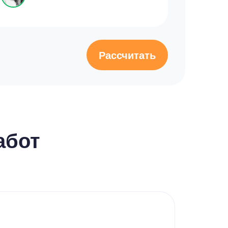
Рассчитать
абот
Реф