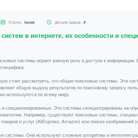
Статус:
Архив
Детали заказа:
#
систем в интернете, их особенности и спец
ковые системы играют важную роль в доступе к информации. 
 специфика.
орую стоит рассмотреть, это общие поисковые системы. Эти си
авляют общую выдачу результатов по поисковому запросу польз
око используются по всему миру.
ь и специализированные. Эти системы сконцентрированы на оп
ователям. Например, существуют поисковые системы, специал
 товаров и услуг (AliExpress, Amazon) или поиске изображений (н
вые системы. Они используют сложные алгоритмы и интеллектуа