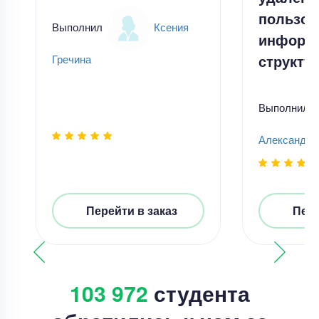
пользов
Выполнил
Ксения
информ
структу
Гречина
Выполнил
Александр
Перейти в заказ
Пере
103 972
студента