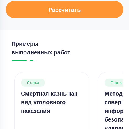
Рассчитать
Примеры
выполненных работ
Статья
Статья
Смертная казнь как
Методы 
вид уголовного
соверше
наказания
информ
безопас
удаленн