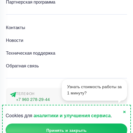
Партнерская программа
Контакты
Новости
Техническая поддержка
Обратная связь
Узнать стоимость работы за
1 минуту?
ТЕЛЕФОН
+7 960 278-29-44
×
АДРЕС
1
Cookies для
аналитики и улучшения сервиса
.
г. Москва, наб. Тараса Шевченко 23а
Принять и закрыть