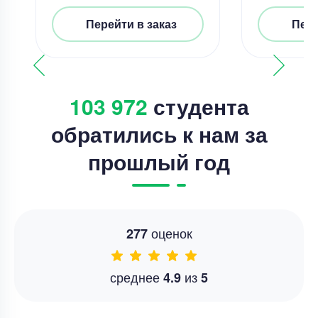
Перейти в заказ
Пере
103 972
студента
обратились к нам за
прошлый год
оценок
277
среднее
из
4.9
5