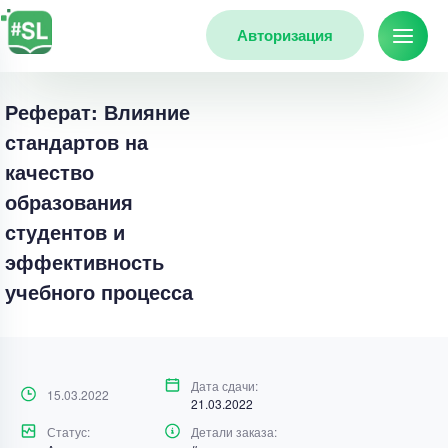
Авторизация
Реферат: Влияние
стандартов на
качество
образования
студентов и
эффективность
учебного процесса
Дата сдачи:
15.03.2022
21.03.2022
Статус:
Детали заказа: