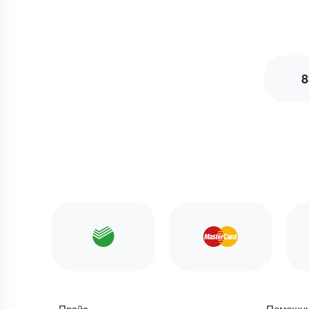
8
Прайс
Помощн