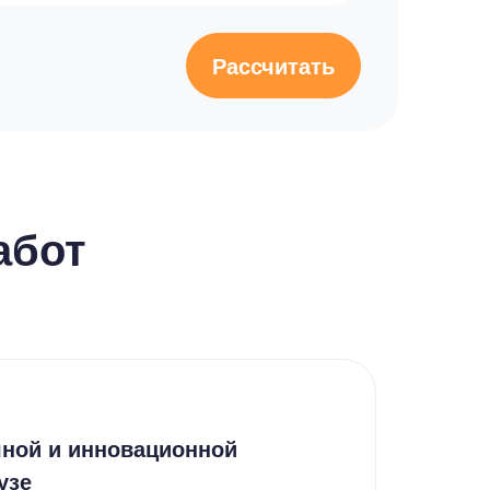
Рассчитать
абот
Эсс
чной и инновационной
Инс
узе