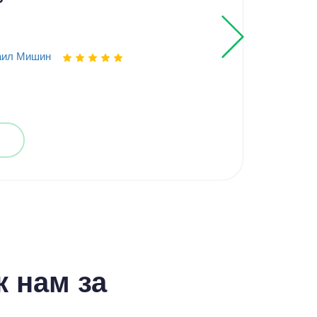
Выпо
аил Мишин
 нам за