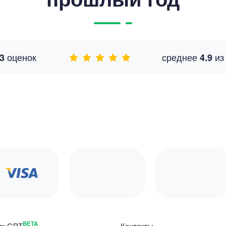
оценок
среднее
и
3
4.9
BETA
ик GPT
Контакты