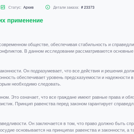
Статус:
Архив
Детали заказа:
# 23373
их применение
современном обществе, обеспечивая стабильность и справедли
онфликтов. В данном исследовании рассматриваются основные 
законности. Он подразумевает, что все действия и решения дол
нность обеспечивает уровень предсказуемости и надежности в
торым необходимо следовать.
оном. Это означает, что все граждане имеют равные права и обя
еристик. Принцип равенства перед законом гарантирует справед
аведливости. Он заключается в том, что право должно быть с
осудие основывается на принципах равенства и законности, а т