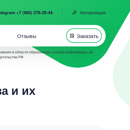
elegram +7 (960) 278-29-44
Авторизация
Отзывы
Заказать
вания в области образования: в сборе информации, ее
дательства РФ.
а и их