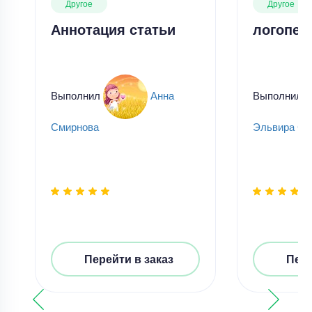
Другое
Другое
Аннотация статьи
логопед
Выполнил
Анна
Выполнил
Смирнова
Эльвира Су
Перейти в заказ
Пере