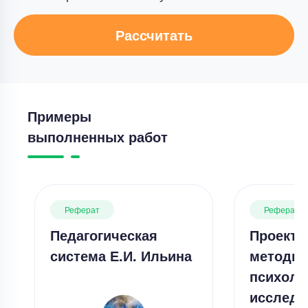
Рассчитать
Примеры
выполненных работ
Реферат
Реферат
Педагогическая
Проекти
система Е.И. Ильина
методы 
психоло
исследо