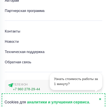
Авторам
Партнерская программа
Контакты
Новости
Техническая поддержка
Обратная связь
Узнать стоимость работы за
1 минуту?
ТЕЛЕФОН
+7 960 278-29-44
×
АДРЕС
1
Cookies для
аналитики и улучшения сервиса
.
г. Москва, наб. Тараса Шевченко 23а