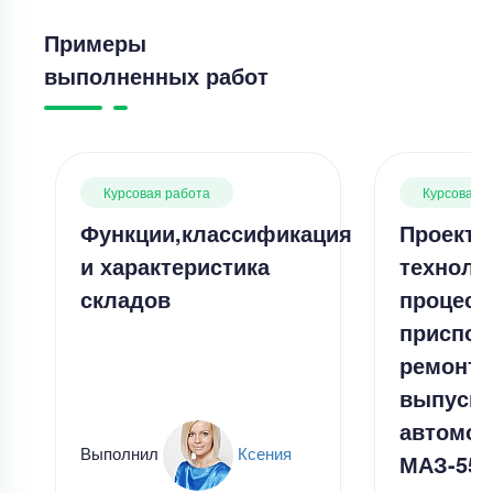
Примеры
выполненных работ
Курсовая работа
Курсовая 
Функции,классификация
Проекти
и характеристика
техноло
складов
процесс
приспос
ремонта
выпусно
автомоб
Выполнил
Ксения
МАЗ-555